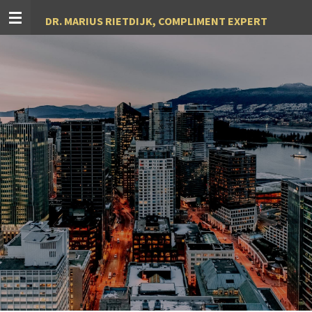
Ga
DR. MARIUS RIETDIJK, COMPLIMENT EXPERT
direct
naar
de
hoofdinhoud