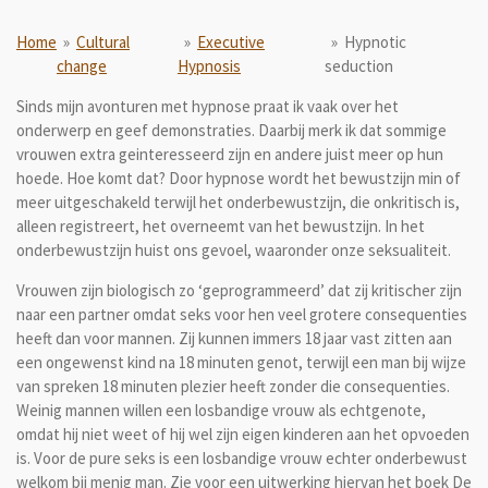
Home
»
Cultural
»
Executive
»
Hypnotic
change
Hypnosis
seduction
Sinds mijn avonturen met hypnose praat ik vaak over het
onderwerp en geef demonstraties. Daarbij merk ik dat sommige
vrouwen extra geinteresseerd zijn en andere juist meer op hun
hoede. Hoe komt dat? Door hypnose wordt het bewustzijn min of
meer uitgeschakeld terwijl het onderbewustzijn, die onkritisch is,
alleen registreert, het overneemt van het bewustzijn. In het
onderbewustzijn huist ons gevoel, waaronder onze seksualiteit.
Vrouwen zijn biologisch zo ‘geprogrammeerd’ dat zij kritischer zijn
naar een partner omdat seks voor hen veel grotere consequenties
heeft dan voor mannen. Zij kunnen immers 18 jaar vast zitten aan
een ongewenst kind na 18 minuten genot, terwijl een man bij wijze
van spreken 18 minuten plezier heeft zonder die consequenties.
Weinig mannen willen een losbandige vrouw als echtgenote,
omdat hij niet weet of hij wel zijn eigen kinderen aan het opvoeden
is. Voor de pure seks is een losbandige vrouw echter onderbewust
welkom bij menig man. Zie voor een uitwerking hiervan het boek De