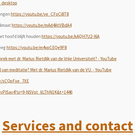
_desktop
rengen
https://youtu.be/ve_CFoCj8T8
klimaat
https://youtu.be/mAd4AtVBdA4
t hoofd blijft houden
https://youtu.be/kAQH7U2-I6A
weeg
https://youtu.be/m4ypCEQe9F8
rek met dr. Marius Rietdijk van de Vrije Universiteit? - YouTube
 van meditatie? Met dr. Marius Rietdijk van de VU. - YouTube
be/sCQpFxe_7XE
vvPISav4?si=9-NSVot_liLThN1K&t=1446
Services and contact