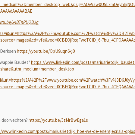
m_medium%3Dmember_desktop_web&psig=AOvVaw0U5LxmOeyhhjNOU_C
AAAAAdAAAAABAE
outu.be/x4BTnRUQBJg
rl?sa=i&url=https%3A%2F%2Fm.youtube.com%2Fwatch%3Fv%3DB2Twb
&source=images&cd=vfe&ved=0CBEQjRxqFwoTCID_6-7bu_4CFQAAAAA
 Derksen
https://youtu.be/QpU9uqn6xj0
g wappie Baudet?
https://www.linkedin.com/posts/mariusrietdijk_baude
ce=share&utm_medium=member_desktop
?sa=i&url=https%3A%2F%2Fwww.youtube.com%2Fwatch%3Fv%3D6J0yV
&source=images&cd=vfe&ved=0CBEQjRxqFwoTCID_6-7bu_4CFQAAAAA
de doorvechten?
https://youtu.be/5zMrBwEga1s
//www.linkedin.com/posts/mariusrietdijk_hoe-we-de-energiecrisis-oplo