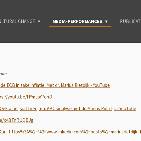
ULTURAL CHANGE
MEDIA-PERFORMANCES
PUBLICA
omie
 ECB in zake inflatie. Met dr. Marius Rietdijk - YouTube
ps://youtu.be/HYmJpY7qnDI
Oekraïne gaat brengen. ABC-analyse met dr. Marius Rietdijk - YouTube
.be/x4BTnRUQBJg
i&url=https%3A%2F%2Fwww.linkedin.com%2Fposts%2Fmariusrietdijk_fr