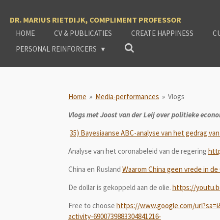
Ga
DR. MARIUS RIETDIJK, COMPLIMENT PROFESSOR
direct
naar
HOME
CV & PUBLICATIES
CREATE HAPPINESS
C
de
PERSONAL REINFORCERS
hoofdinhoud
Home
»
Media-performances
»
Vlogs
Vlogs met Joost van der Leij over politieke econ
35) Bayesiaanse ABC-analyse van het gedrag van de
Analyse van het coronabeleid van de regering
htt
China en Rusland
Waarom China geen vrede in de 
De dollar is gekoppeld aan de olie.
https://youtu
Free to choose
https://www.google.com/url?sa=
activity-6900739883304841216-