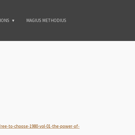
TIONS
MAGIUS METHODIUS
ee-to-choose-1980-vol-01-the-power-of-