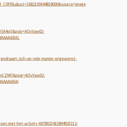
0f93u&ust=1682193644818000&source=image
r5A4qQ&psig=AOvVaw02-
dAAAAABAL
t-gedraagt-zich-op-vele-manier-ongewenst-
ynCZMQ&psig=AOvVaw02-
dAAAAABAI
ssen-met-het-activity-6978023415894925312-