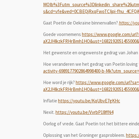
MOIb%3Futm_source%3Dlinkedin_share%26ut
s&cd=vfe&ved=0CBEQjRxqFwoTCIjpi-fhu_4CFQ
Gaat Poetin de Oekraïne binnenvallen?
https://y
Goede voornemens
https://www.google.com/u
aX2JHlkzkFRHrBmh1HO&ust=1682192051455000
Het gewenste en ongewenste gedrag van Johan
Hoe veranderen we het gedrag van Poetin lovin
activity-6989177902864998400-b-Mk?utm_sour
Hoe word je rijk?
https://www.google.com/url
aX2JHlkzkFRHrBmh1HO&ust=1682192051455000
Inflatie
https://youtu.be/KqUbvE7gKHc
Nexit.
https://youtu.be/VvrbP18ffN4
Oorlog of vrede. Gaat Poetin tot het bittere ein
Oplossing van het Groninger gasprobleem.
https: