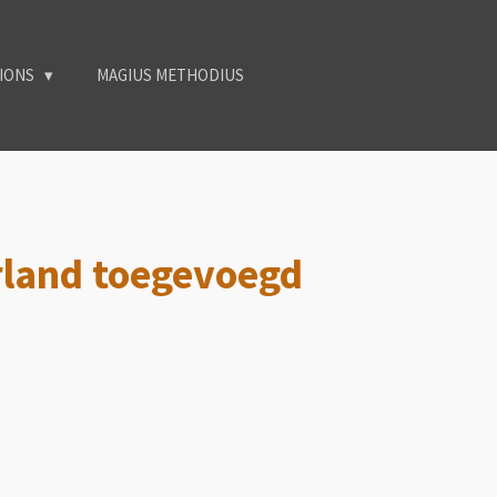
TIONS
MAGIUS METHODIUS
rland toegevoegd