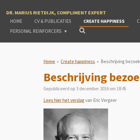
Ga
DR. MARIUS RIETDIJK, COMPLIMENT EXPERT
direct
naar
HOME
CV & PUBLICATIES
CREATE HAPPINESS
C
de
PERSONAL REINFORCERS
hoofdinhoud
Home
»
Create happiness
»
Beschrijving bezoe
Beschrijving bezo
Gepubliceerd op 3 december 2016 om 18:45
Lees hier het verslag
van Eric Vergeer